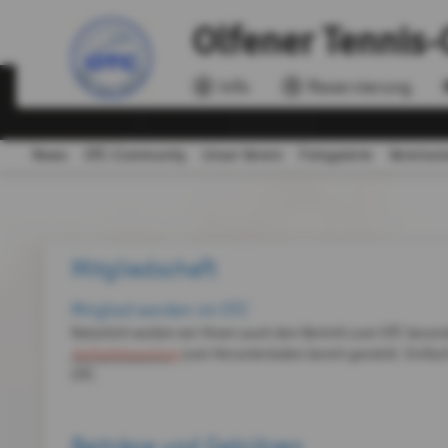
Olfener Tennis-
Info
Reservierung
News
OTC-Community
Unser Verein
Fotogalerie
Vereinsm
Mitgliedschaft
Mitglied werden im OTC
Natürlich wollen wir Ihnen auch den Beitritt zum OTC beso
Aufnahmeantrag
zum Herunterladen bereit gestellt. Einfa
OTC.
Beiträge und Gebühren