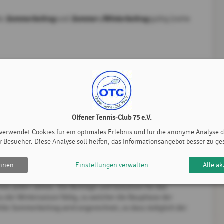
Sommerbeitrag
Sommer-/Winterbeitrag
le
und
gültig (siehe
Sommerbeitrag
eines jeden Jahres. Der
berechtigt
tze in der Sommersaison sowie der übrigen
Olfener Tennis-Club 75 e.V.
 verwendet Cookies für ein optimales Erlebnis und für die anonyme Analyse 
r Besucher. Diese Analyse soll helfen, das Informationsangebot besser zu ge
ehnen
Einstellungen verwalten
Alle ak
nes jeden Jahres. Die Beiträge und Gebühren für das
 der Wintersaison fällig, zu welcher die Bauphase der
ahlte Sommerbeitrag wird angerechnet, so dass lediglich der