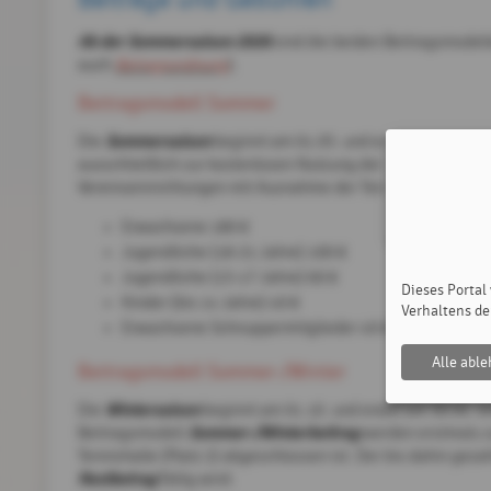
Ab der Sommersaison 2026
sind die beiden Beitragsmodel
auch
Betragsordnung
).
Beitragsmodell Sommer
Sommersaison
Die
beginnt am 01.05. und endet am 30.09. 
ausschließlich zur kostenlosen Nutzung der Außenspielplä
Vereinseinrichtungen mit Ausnahme der Tennishalle:
Erwachsene 180 €
Jugendliche (18-21 Jahre) 100 €
Jugendliche (15-17 Jahre) 60 €
Dieses Portal
Kinder (bis 14 Jahre) 40 €
Verhaltens de
Erwachsene Schnuppermitglieder 40 €
Alle abl
Beitragsmodell Sommer-/Winter
Wintersaison
Die
beginnt am 01.10. und endet am 30.04. ei
Sommer-/Winterbeitrag
Beitragsmodell
werden erstmals zu
Tennishalle (Platz 2) abgeschlossen ist. Der bis dahin gez
Restbetrag
fällig wird: