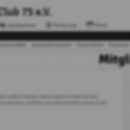
Club 75 e.V.
Spielpartner
Forderung
Kiosk
eisterschaften
Vereinsinformationen
Unsere Partner
Downloads
Mitgl
nders einfach machen. Daher haben wir Ihnen hier den
ch ausdrucken, ausfüllen und unterschreiben und ab an den