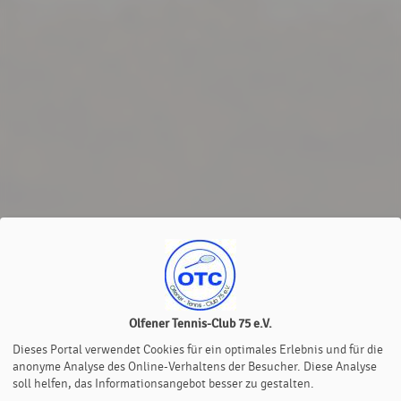
Olfener Tennis-Club 75 e.V.
Dieses Portal verwendet Cookies für ein optimales Erlebnis und für die
anonyme Analyse des Online-Verhaltens der Besucher. Diese Analyse
soll helfen, das Informationsangebot besser zu gestalten.