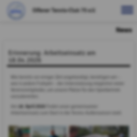
Olfener Tennis-Club 75 e.V.
News
Erinnerung: Arbeitseinsatz am
18.04.2026
Wie bereits vor einiger Zeit angekündigt, benötigen wir –
wie in jedem Frühjahr – die Unterstützung möglichst vieler
Vereinsmitglieder, um unsere Plätze für den Spielbetrieb
vorzubereiten.
18. April 2026
Am
findet unser gemeinsamer
Arbeitseinsatz zum Start in die Tennis-Außensaison statt.