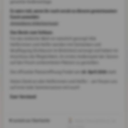
gesamte Außenanlage.
Es wäre toll, wenn ihr euch vorab zu diesem gemeinsamen
Event anmeldet:
Anmeldung Arbeitseinsatz
Das Beste zum Schluss:
Für das leibliche Wohl ist natürlich gesorgt! Alle
Helferinnen und Helfer werden mit Getränken und
Verpflegung (Grillwurst im Brötchen) versorgt und haben im
Anschluss die Möglichkeit, ihr erstes Außenspiel der Saison
auf den frisch vorbereiteten Plätzen zu genießen.
19. April 2026
Die offizielle Platzeröffnung findet am
statt.
Vielen Dank an alle Helferinnen und Helfer – wir freuen uns
auf eine tolle Sommersaison mit euch!
Euer Vorstand
zurück zur Startseite
Robert Krenz(Admin)
, 09.
April 2026