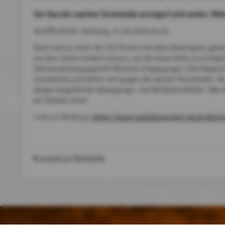
Der Bau der zweiten Tennishalle verzögert sich weiter. Mit
Veröffentlicht: Samstag, 21.03.2026 05:05
Dann soll es einen Vor-Ort-Termin mit allen Beteiligten geb
vor drei Jahren ändern lassen, um die neue Halle zu ermögl
Oberverwaltungsgericht Münster eingegangen. Die Klägerin
Grundstück und wehrt sich gegen die zweite Tennishalle. S
wegen angeblicher Abwägungs- und Verfahrensfehler. Was M
wir bleiben dran!
Link zur Meldung:
https://www.radiokiepenkerl.de/artikel/
zurück zur Startseite